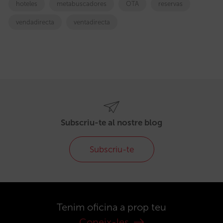
hoteles
metabuscadores
OTA
reservas
vendadirecta
ventadirecta
Subscriu-te al nostre blog
Subscriu-te
Tenim oficina a prop teu
Coneix-les