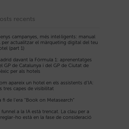
osts recents
enys campanyes, més intel·ligents: manual
A per actualitzar el màrqueting digital del teu
otel (part 1)
adrid davant la Fórmula 1: aprenentatges
el GP de Catalunya i del GP de Ciutat de
èxic per als hotels
om apareix un hotel en els assistents d’IA:
s tres capes de visibilitat
a fi de l’era “Book on Metasearch”
l funnel a la IA està trencat. La clau per a
rreglar-ho està en la fase de consideració