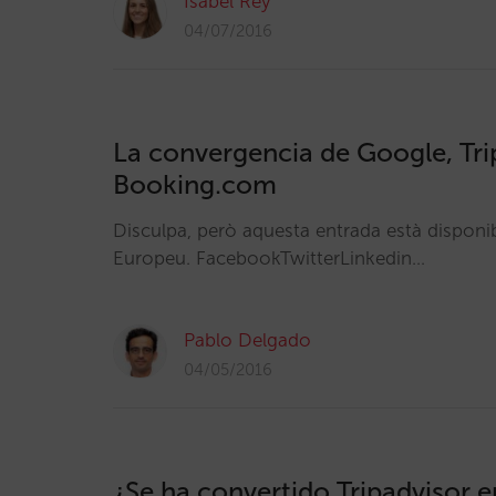
Isabel Rey
04/07/2016
La convergencia de Google, Tri
Booking.com
Disculpa, però aquesta entrada està disponi
Europeu. FacebookTwitterLinkedin…
Pablo Delgado
04/05/2016
¿Se ha convertido Tripadvisor 