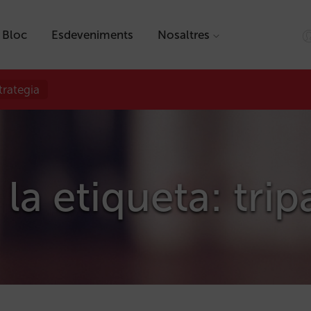
Bloc
Esdeveniments
Nosaltres
trategia
la etiqueta: trip