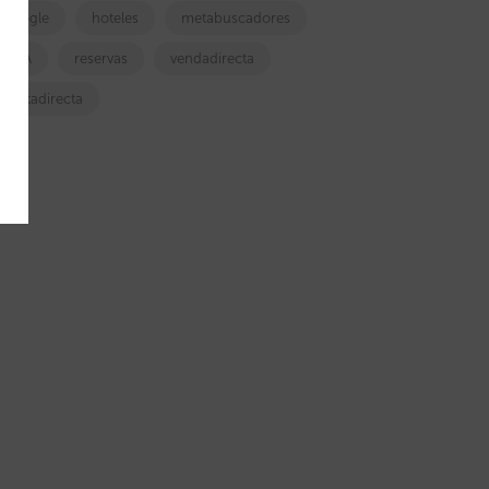
google
hoteles
metabuscadores
OTA
reservas
vendadirecta
ventadirecta