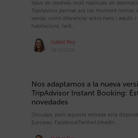
tipus de reserves molt habituals en destinac
TripAdvisor permet ara (de moment només e
venda .com) diferenciar entre nens i adults i 
habitacions, tant…
Isabel Rey
28/11/2016
Nos adaptamos a la nueva vers
TripAdvisor Instant Booking: És
novedades
Disculpa, però aquesta entrada està disponi
Europeu. FacebookTwitterLinkedin…