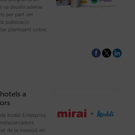
que va desencadenar
s per part del
ta publicació
tar plantejant sobre
 hotels a
ors
de Koddi Enterprise
s metacercadors,
tat de la inversió en