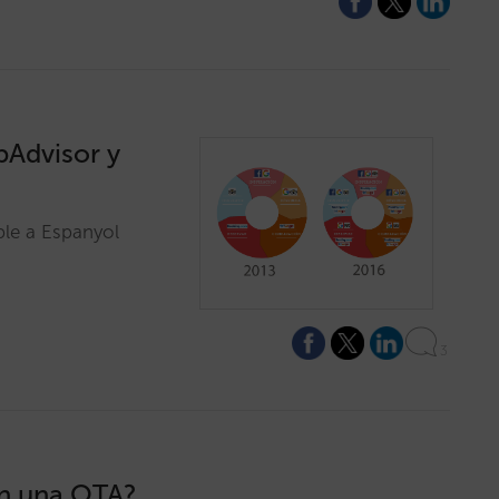
pAdvisor y
ble a Espanyol
3
en una OTA?