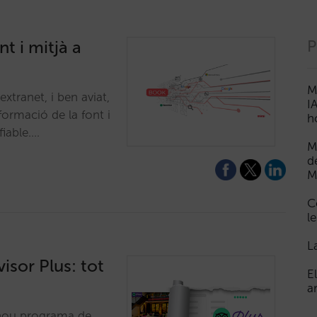
t i mitjà a
P
M
extranet, i ben aviat,
I
formació de la font i
h
fiable.…
M
d
M
C
le
L
isor Plus: tot
E
a
u nou programa de