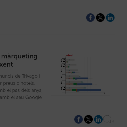
e màrqueting
xent
uncis de Trivago i
r preus d'hotels,
mb el pas dels anys,
 amb el seu Google
4