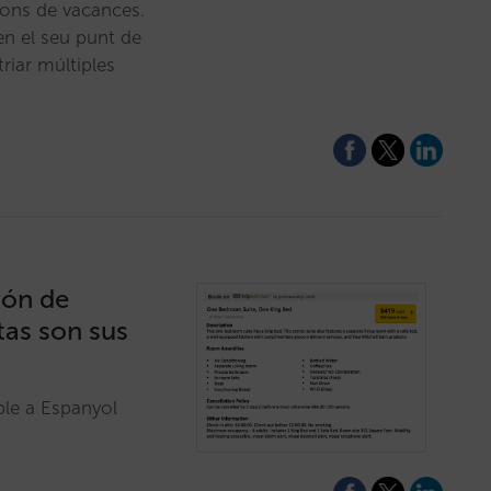
ions de vacances.
n el seu punt de
triar múltiples
ión de
tas son sus
ble a Espanyol