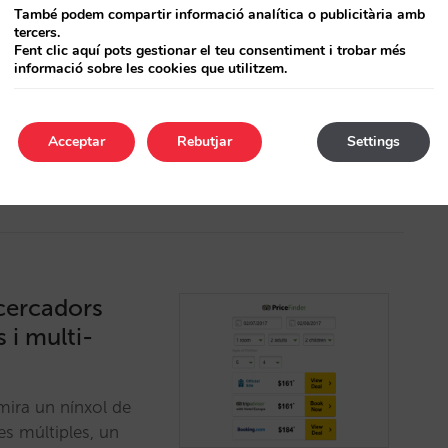
També podem compartir informació analítica o publicitària amb
cien?
tercers.
Fent clic aquí pots gestionar el teu consentiment i trobar més
informació sobre les cookies que utilitzem.
ripAdvisor Instant
conversió i
ts…
Acceptar
Rebutjar
Settings
5
cercadors
 i multi-
mira un nínxol de
ves múltiples, un