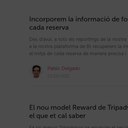
Incorporem la informació de fon
cada reserva
Des d'avui, a tots els reportings de la nostra 
a la nostra plataforma de BI recuperem la in
el mitjà de cada reserva de manera precisa i 
Pablo Delgado
13/09/2022
El nou model Reward de Tripadv
el que et cal saber
Fa sis mesos Tripadvisor va anunciar el se