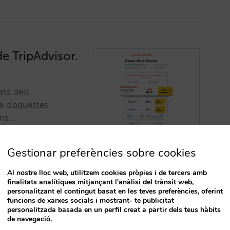
de TripAdvisor.
ats dels
e d'aquestes
ons…
Gestionar preferències sobre cookies
Al nostre lloc web, utilitzem cookies pròpies i de tercers amb
finalitats analítiques mitjançant l'anàlisi del trànsit web,
T
personalitzant el contingut basat en les teves preferències, oferint
funcions de xarxes socials i mostrant- te publicitat
personalitzada basada en un perfil creat a partir dels teus hàbits
on Google i
de navegació.
n què