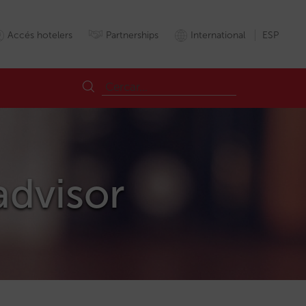
Accés hotelers
Partnerships
International
ESP
advisor