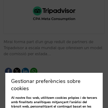
Mirai forma part d'un grup reduït de partners de
Tripadvisor a escala mundial que ofereixen un model
de comissió per estada.…
Gestionar preferències sobre
Diego Varela
cookies
03/05/2023
Al nostre lloc web, utilitzem cookies pròpies i de tercers
amb finalitats analítiques mitjançant l'anàlisi del
trànsit web, personalitzant el contingut basat en les