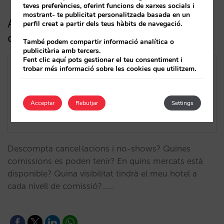
teves preferències, oferint funcions de xarxes socials i
mostrant- te publicitat personalitzada basada en un
Així funciona el model de Tripadvisor
perfil creat a partir dels teus hàbits de navegació.
de comissió neta per estada
També podem compartir informació analítica o
publicitària amb tercers.
Fent clic aquí pots gestionar el teu consentiment i
trobar més informació sobre les cookies que utilitzem.
Acceptar
Rebutjar
Settings
Descompta cancel·lacions i no-shows? Quines
comissions es poden tenir? En quins mercats està
disponible? Quina visibilitat tindrà el meu hotel a
cada nivell de comissió?...…