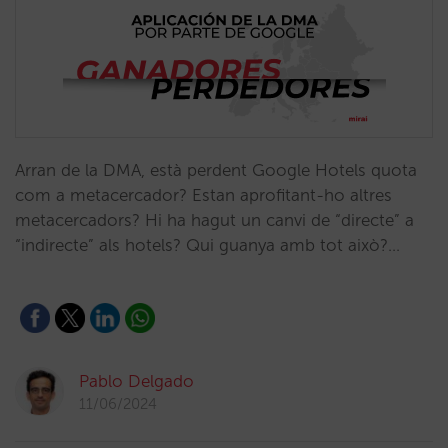
Arran de la DMA, està perdent Google Hotels quota
com a metacercador? Estan aprofitant-ho altres
metacercadors? Hi ha hagut un canvi de “directe” a
“indirecte” als hotels? Qui guanya amb tot això?…
Pablo Delgado
11/06/2024