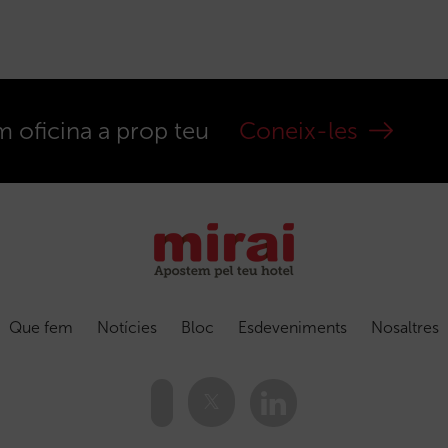
m oficina a prop teu
Coneix-les
Que fem
Notícies
Bloc
Esdeveniments
Nosaltres