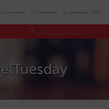
Accés hotelers
Partnerships
International
ESP
avelTuesday