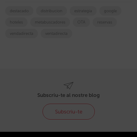
destacado
distribucion
estrategia
google
hoteles
metabuscadores
OTA
reservas
vendadirecta
ventadirecta
Subscriu-te al nostre blog
Subscriu-te