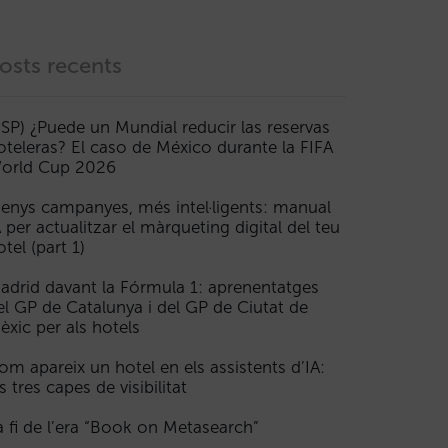
osts recents
ESP) ¿Puede un Mundial reducir las reservas
oteleras? El caso de México durante la FIFA
orld Cup 2026
enys campanyes, més intel·ligents: manual
A per actualitzar el màrqueting digital del teu
otel (part 1)
adrid davant la Fórmula 1: aprenentatges
el GP de Catalunya i del GP de Ciutat de
èxic per als hotels
om apareix un hotel en els assistents d’IA:
s tres capes de visibilitat
a fi de l’era “Book on Metasearch”