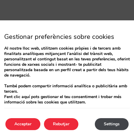
Gestionar preferències sobre cookies
Al nostre lloc web, utilitzem cookies pròpies i de tercers amb
finalitats analítiques mitjançant l'anàlisi del trànsit web,
personalitzant el contingut basat en les teves preferències, oferint
funcions de xarxes socials i mostrant- te publicitat
personalitzada basada en un perfil creat a partir dels teus hàbits
de navegació.
També podem compartir informació analítica o publicitària amb
tercers.
Fent clic aquí pots gestionar el teu consentiment i trobar més
informació sobre les cookies que utilitzem.
Acceptar
Rebutjar
Settings