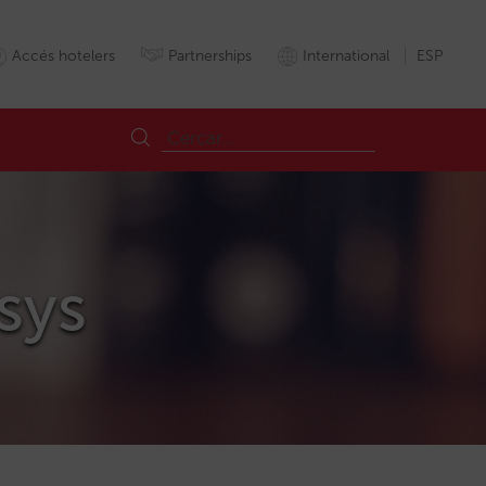
Accés hotelers
Partnerships
International
ESP
sys