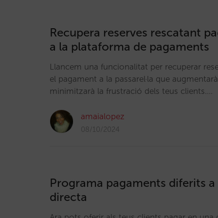
Recupera reserves rescatant pa
a la plataforma de pagaments
Llancem una funcionalitat per recuperar rese
el pagament a la passarel·la que augmentarà 
minimitzarà la frustració dels teus clients.…
amaialopez
08/10/2024
Programa pagaments diferits a 
directa
Ara pots oferir als teus clients pagar en un