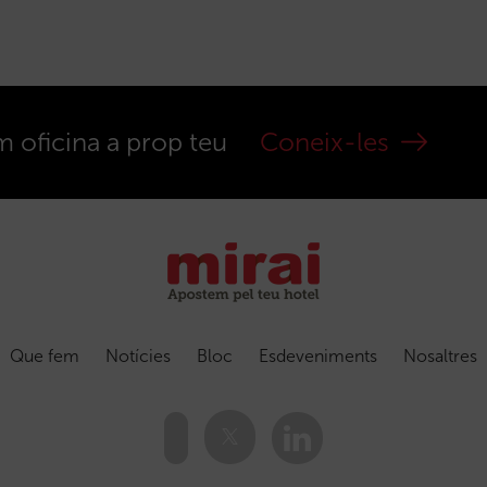
m oficina a prop teu
Coneix-les
Que fem
Notícies
Bloc
Esdeveniments
Nosaltres