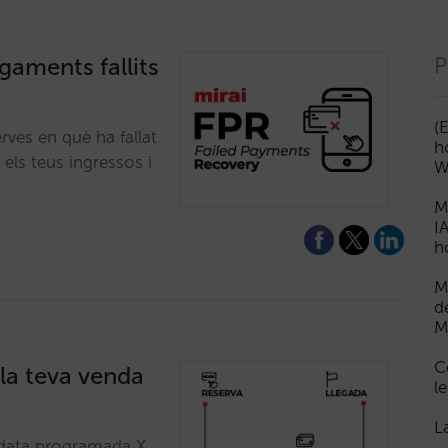
gaments fallits
P
(
rves en què ha fallat
h
els teus ingressos i
W
M
I
h
M
d
M
C
la teva venda
le
L
a data programada X