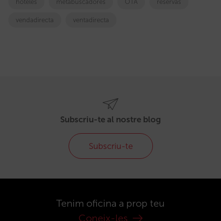
hoteles
metabuscadores
OTA
reservas
vendadirecta
ventadirecta
Subscriu-te al nostre blog
Subscriu-te
Tenim oficina a prop teu
Coneix-les