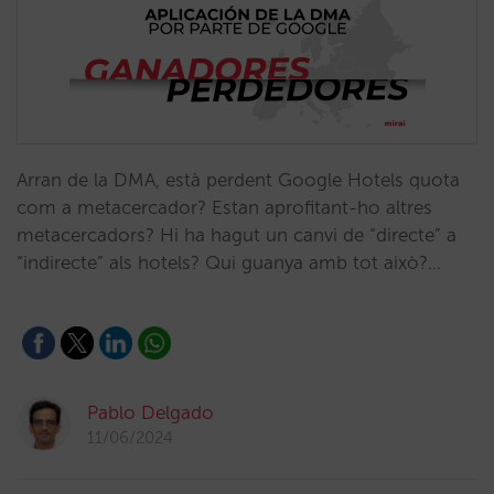
Arran de la DMA, està perdent Google Hotels quota
com a metacercador? Estan aprofitant-ho altres
metacercadors? Hi ha hagut un canvi de “directe” a
“indirecte” als hotels? Qui guanya amb tot això?…
Pablo Delgado
11/06/2024