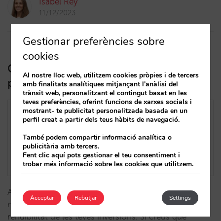
Isabel Rey
11/12/2023
Gestionar preferències sobre
cookies
Guia de supervivència de l’hoteler:
Al nostre lloc web, utilitzem cookies pròpies i de tercers
passos cap a una inversió rendible
amb finalitats analítiques mitjançant l'anàlisi del
trànsit web, personalitzant el contingut basat en les
teves preferències, oferint funcions de xarxes socials i
mostrant- te publicitat personalitzada basada en un
perfil creat a partir dels teus hàbits de navegació.
També podem compartir informació analítica o
publicitària amb tercers.
Fent clic aquí pots gestionar el teu consentiment i
trobar més informació sobre les cookies que utilitzem.
Alinear la teva estratègia de venda directa amb el
Acceptar
Rebutjar
Settings
màrqueting digital, és clau per a obtenir la millor
rendibilitat de les teves inversions. Si creus que