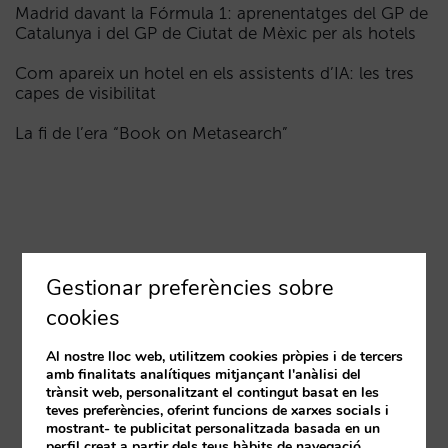
Madrid davant la Fórmula 1: aprenentatges del GP de
Catalunya i del GP de Ciutat de Mèxic per als hotels
Com apareix un hotel en els assistents d’IA: les tres
capes de visibilitat
La fi de l’era “Book on Metasearch”
Gestionar preferències sobre
cookies
Al nostre lloc web, utilitzem cookies pròpies i de tercers
amb finalitats analítiques mitjançant l'anàlisi del
trànsit web, personalitzant el contingut basat en les
teves preferències, oferint funcions de xarxes socials i
mostrant- te publicitat personalitzada basada en un
perfil creat a partir dels teus hàbits de navegació.