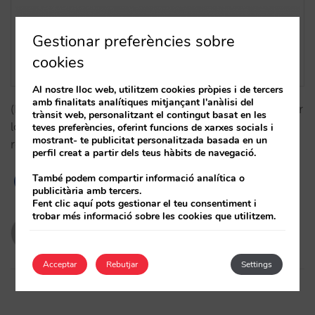
Gestionar preferències sobre
cookies
Al nostre lloc web, utilitzem cookies pròpies i de tercers
amb finalitats analítiques mitjançant l'anàlisi del
(ESP) La integración con SabeeApp permite actualizar
trànsit web, personalitzant el contingut basat en les
los precios, disponibilidad y restricciones en tiempo
teves preferències, oferint funcions de xarxes socials i
mostrant- te publicitat personalitzada basada en un
real con Mirai.…
perfil creat a partir dels teus hàbits de navegació.
També podem compartir informació analítica o
publicitària amb tercers.
Fent clic aquí pots gestionar el teu consentiment i
trobar més informació sobre les cookies que utilitzem.
evabarona
19/10/2021
Acceptar
Rebutjar
Settings