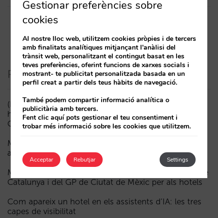
Gestionar preferències sobre
cookies
Al nostre lloc web, utilitzem cookies pròpies i de tercers
amb finalitats analítiques mitjançant l'anàlisi del
trànsit web, personalitzant el contingut basat en les
teves preferències, oferint funcions de xarxes socials i
Posts recents
mostrant- te publicitat personalitzada basada en un
perfil creat a partir dels teus hàbits de navegació.
També podem compartir informació analítica o
(ESP) ¿Puede un Mundial reducir las reservas
publicitària amb tercers.
hoteleras? El caso de México durante la FIFA World
Fent clic aquí pots gestionar el teu consentiment i
Cup 2026
trobar més informació sobre les cookies que utilitzem.
Menys campanyes, més intel·ligents: manual IA per
actualitzar el màrqueting digital del teu hotel (part 1)
Acceptar
Rebutjar
Settings
Madrid davant la Fórmula 1: aprenentatges del GP de
Catalunya i del GP de Ciutat de Mèxic per als hotels
Com apareix un hotel en els assistents d’IA: les tres
capes de visibilitat