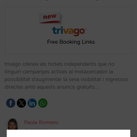
trivago ofereix als hotels independents que no
tinguin campanyes actives al metacercador la
possibilitat d'augmentar la seva visibilitat i ingressos
directes amb aquests anuncis gratuïts…
Paola Romero
31/03/2023