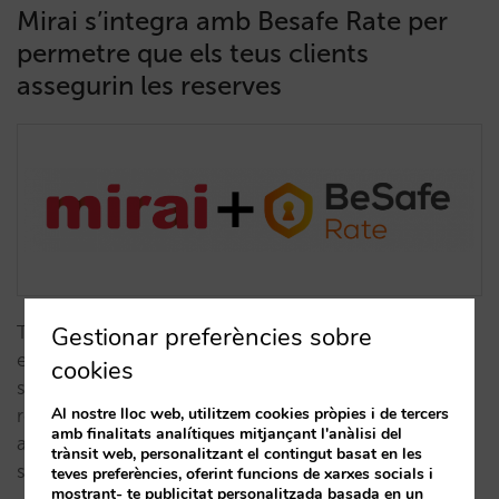
Mirai s’integra amb Besafe Rate per
permetre que els teus clients
assegurin les reserves
Tu, com a hoteler, necessites vendre habitacions i
Gestionar preferències sobre
evitar cancel·lacions. El teu client vol una estada
cookies
segura, que el protegeixi dels inconvenients
Al nostre lloc web, utilitzem cookies pròpies i de tercers
relacionats amb la pandèmia. Amb la reserva
amb finalitats analítiques mitjançant l'anàlisi del
assegurada BeSafe Rate, els teus hostes estaran
trànsit web, personalitzant el contingut basat en les
segurs, i els teus guanys, també…
teves preferències, oferint funcions de xarxes socials i
mostrant- te publicitat personalitzada basada en un