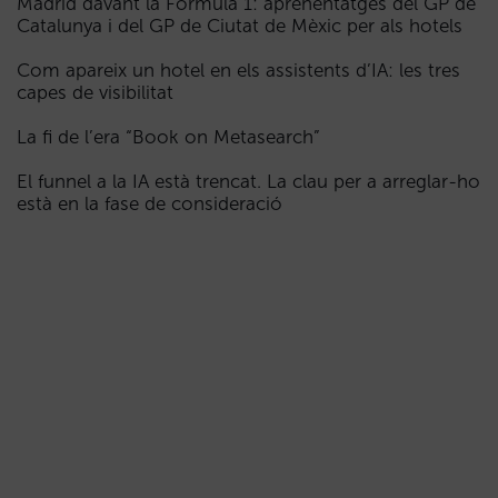
Madrid davant la Fórmula 1: aprenentatges del GP de
Catalunya i del GP de Ciutat de Mèxic per als hotels
Com apareix un hotel en els assistents d’IA: les tres
capes de visibilitat
La fi de l’era “Book on Metasearch”
El funnel a la IA està trencat. La clau per a arreglar-ho
està en la fase de consideració