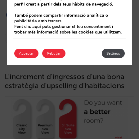
perfil creat a partir dels teus hàbits de navegació.
També podem compartir informació analítica o
publicitària amb tercers.
Fent clic aquí pots gestionar el teu consentiment i
trobar més informació sobre les cookies que utilitzem.
Isabel Rey
31/01/2022
Acceptar
Rebutjar
Settings
L’increment d’ingressos d’una bona
estratègia d’upselling d’habitacions