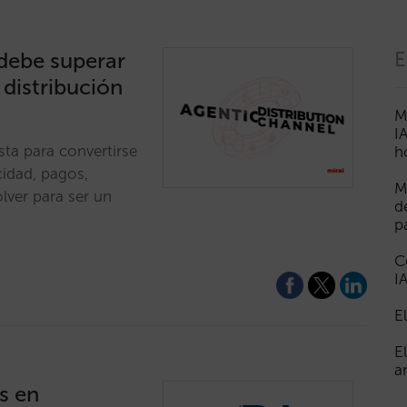
 debe superar
E
 distribución
M
I
sta para convertirse
h
cidad, pagos,
M
lver para ser un
d
p
C
I
E
E
a
s en