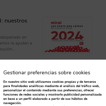
4: nuestros
 despertado en
ramos te ayuden a
ibución.…
Gestionar preferencias sobre cookies
En nuestro sitio web utilizamos cookies propias y de terceros
para finalidades analíticas mediante el análisis del tráfico web,
T
personalizar el contenido mediante sus preferencias, ofrecer
el hotel
funciones de redes sociales y mostrarle publicidad personalizada
en base a un perfil elaborado a partir de sus hábitos de
EVPAR un 47%
navegación.