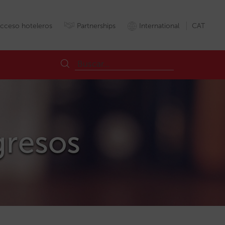
cceso hoteleros
Partnerships
International
CAT
ngresos