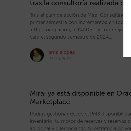
tras la consultoría realizada por
Tras el plan de acción de Mirai Consulting, el
primer semestre con incrementos en todos l
+16pp ocupación, +4%ADR... y con mejores 
cara el segundo semestre de 2024.…
amaialopez
24/10/2024
Mirai ya está disponible en Ora
Marketplace
Podrás gestionar desde el PMS disponibilidad
inventario, tu motor de reservas y reservas d
adicional y diferenciando tu estrategia de ve