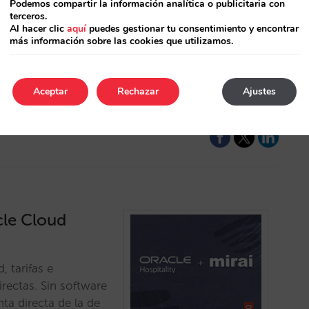
 Mirai
Podemos compartir la información analítica o publicitaria con
terceros.
Al hacer clic
aquí
puedes gestionar tu consentimiento y encontrar
 hotel cierra el
más información sobre las cookies que utilizamos.
os indicadores:
perspectivas de
Aceptar
Rechazar
Ajustes
cle Cloud
, tarifas e
irectas. Sin software
nta directa de la de