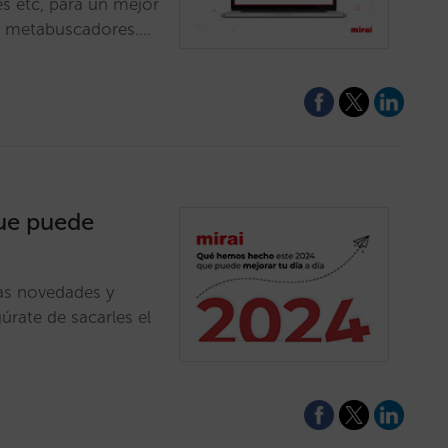
es etc, para un mejor
en metabuscadores.…
ue puede
as novedades y
rate de sacarles el