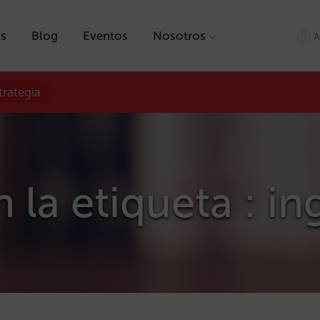
as
Blog
Eventos
Nosotros
A
trategia
 la etiqueta : i