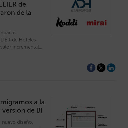
ELIER de
aron de la
campañas
ELIER de Hoteles
 valor incremental.…
 migramos a la
versión de BI
 nuevo diseño,