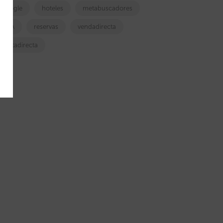
google
hoteles
metabuscadores
OTA
reservas
vendadirecta
ventadirecta