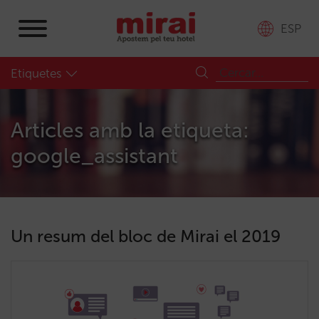
ESP
Etiquetes
Articles amb la etiqueta:
google_assistant
Un resum del bloc de Mirai el 2019