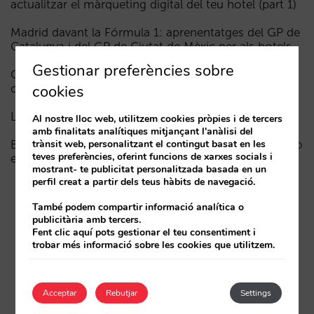
actualitzar el màrqueting digital del teu hotel (part 1)
Madrid davant la Fórmula 1: aprenentatges del GP de
Catalunya i del GP de Ciutat de Mèxic per als hotels
Gestionar preferències sobre
Com apareix un hotel en els assistents d’IA: les tres
cookies
capes de visibilitat
La fi de l’era “Book on Metasearch”
Al nostre lloc web, utilitzem cookies pròpies i de tercers
amb finalitats analítiques mitjançant l'anàlisi del
trànsit web, personalitzant el contingut basat en les
El funnel a la IA està trencat. La clau per a arreglar-ho
teves preferències, oferint funcions de xarxes socials i
està en la fase de consideració
mostrant- te publicitat personalitzada basada en un
perfil creat a partir dels teus hàbits de navegació.
També podem compartir informació analítica o
publicitària amb tercers.
Fent clic aquí pots gestionar el teu consentiment i
trobar més informació sobre les cookies que utilitzem.
Acceptar
Rebutjar
Settings