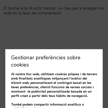
El funnel a la IA està trencat. La clau per a arreglar-ho
està en la fase de consideració
Gestionar preferències sobre
cookies
Al nostre lloc web, utilitzem cookies pròpies i de tercers
amb finalitats analítiques mitjançant l'anàlisi del
trànsit web, personalitzant el contingut basat en les
teves preferències, oferint funcions de xarxes socials i
mostrant- te publicitat personalitzada basada en un
perfil creat a partir dels teus hàbits de navegació.
També podem compartir informació analítica o