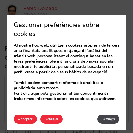
Pablo Delgado
03/04/2024
Gestionar preferències sobre
cookies
Al nostre lloc web, utilitzem cookies pròpies i de tercers
Reptes (estratègics, de màrqueting i
amb finalitats analítiques mitjançant l'anàlisi del
operatius) de la venda d’extres al teu
trànsit web, personalitzant el contingut basat en les
teves preferències, oferint funcions de xarxes socials i
canal directe
mostrant- te publicitat personalitzada basada en un
perfil creat a partir dels teus hàbits de navegació.
També podem compartir informació analítica o
publicitària amb tercers.
Fent clic aquí pots gestionar el teu consentiment i
trobar més informació sobre les cookies que utilitzem.
Acceptar
Rebutjar
Settings
Quines són les raons per les quals els hotels han