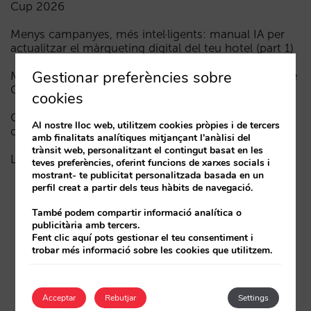
Cup 2026
Menys campanyes, més intel·ligents: manual IA per
actualitzar el màrqueting digital del teu hotel (part 1)
Gestionar preferències sobre
Madrid davant la Fórmula 1: aprenentatges del GP de
Catalunya i del GP de Ciutat de Mèxic per als hotels
cookies
Com apareix un hotel en els assistents d’IA: les tres
Al nostre lloc web, utilitzem cookies pròpies i de tercers
capes de visibilitat
amb finalitats analítiques mitjançant l'anàlisi del
trànsit web, personalitzant el contingut basat en les
La fi de l’era “Book on Metasearch”
teves preferències, oferint funcions de xarxes socials i
mostrant- te publicitat personalitzada basada en un
perfil creat a partir dels teus hàbits de navegació.
També podem compartir informació analítica o
publicitària amb tercers.
Fent clic aquí pots gestionar el teu consentiment i
trobar més informació sobre les cookies que utilitzem.
Acceptar
Rebutjar
Settings