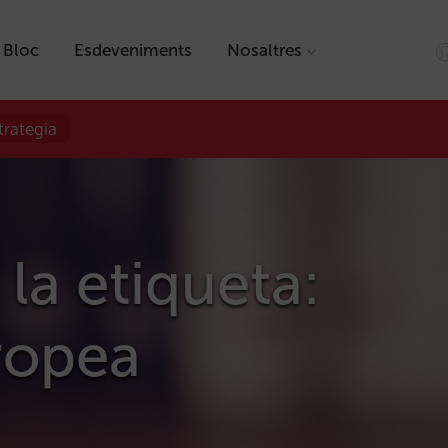
Bloc
Esdeveniments
Nosaltres
trategia
 la etiqueta:
ropea