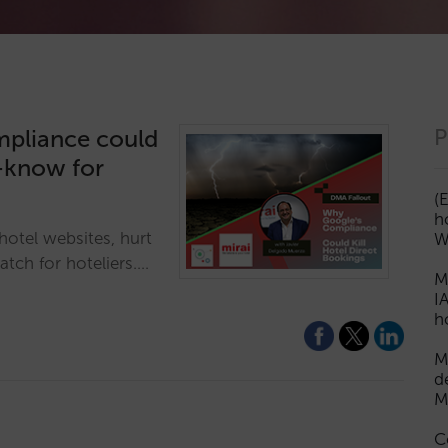
mpliance could
P
t-know for
(
h
otel websites, hurt
W
tch for hoteliers.…
M
I
h
M
d
M
C