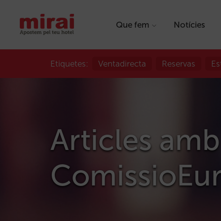
Que fem
Notícies
Etiquetes:
Ventadirecta
Reservas
Es
Articles amb
ComissioEu