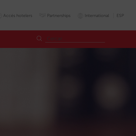
Accés hotelers
Partnerships
International
ESP