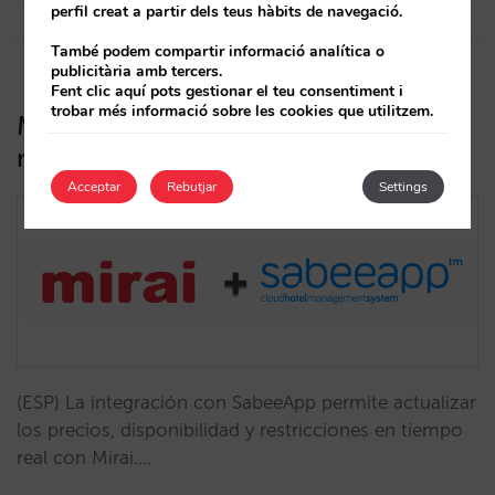
10/03/2022
perfil creat a partir dels teus hàbits de navegació.
També podem compartir informació analítica o
publicitària amb tercers.
Fent clic aquí pots gestionar el teu consentiment i
trobar més informació sobre les cookies que utilitzem.
Mirai s’integra 2-way amb el channel
manager de SabeeApp
Acceptar
Rebutjar
Settings
(ESP) La integración con SabeeApp permite actualizar
los precios, disponibilidad y restricciones en tiempo
real con Mirai.…