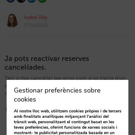
Isabel Rey
27/04/2022
Ja pots reactivar reserves
cancel·lades.
Tant si has cancel·lat per error com si es tracta d'un
acord amb el client, ara ja pots reactivar les reserves
Gestionar preferències sobre
cancel·lades a través de l'extranet.…
cookies
Al nostre lloc web, utilitzem cookies pròpies i de tercers
amb finalitats analítiques mitjançant l'anàlisi del
trànsit web, personalitzant el contingut basat en les
teves preferències, oferint funcions de xarxes socials i
César López
mostrant- te publicitat personalitzada basada en un