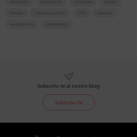
destacado
distribucion
estrategia
google
hoteles
metabuscadores
OTA
reservas
vendadirecta
ventadirecta
Subscriu-te al nostre blog
Subscriu-te