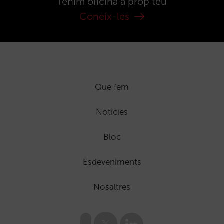
Tenim oficina a prop teu
Coneix-les
Que fem
Notícies
Bloc
Esdeveniments
Nosaltres