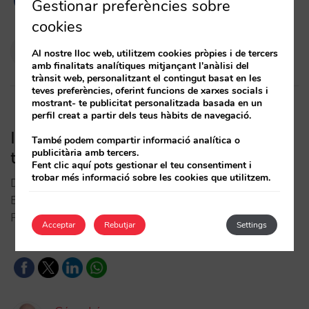
Gestionar preferències sobre
cookies
Pablo Delgado
Al nostre lloc web, utilitzem cookies pròpies i de tercers
10/02/2016
amb finalitats analítiques mitjançant l'anàlisi del
trànsit web, personalitzant el contingut basat en les
teves preferències, oferint funcions de xarxes socials i
mostrant- te publicitat personalitzada basada en un
perfil creat a partir dels teus hàbits de navegació.
Informe Mirai Barcelona y Madrid 4º
També podem compartir informació analítica o
publicitària amb tercers.
trimestre 2013
Fent clic aquí pots gestionar el teu consentiment i
trobar més informació sobre les cookies que utilitzem.
Disculpa, però aquesta entrada està disponible a
Espanyol Europeu.
FacebookTwitterLinkedinWhatsapp…
Acceptar
Rebutjar
Settings