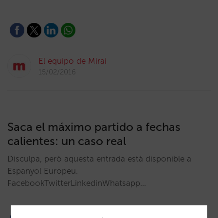
El equipo de Mirai
15/02/2016
Saca el máximo partido a fechas
calientes: un caso real
Disculpa, però aquesta entrada està disponible a
Espanyol Europeu.
FacebookTwitterLinkedinWhatsapp…