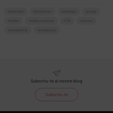
destacado
distribucion
estrategia
google
hoteles
metabuscadores
OTA
reservas
vendadirecta
ventadirecta
Subscriu-te al nostre blog
Subscriu-te