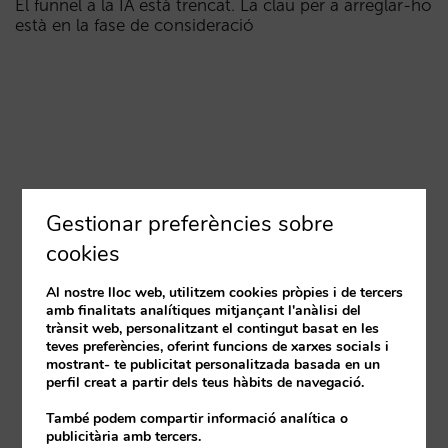
El funnel a la IA està trencat. La clau per a arreglar-ho
està en la fase de consideració
Gestionar preferències sobre
cookies
Al nostre lloc web, utilitzem cookies pròpies i de tercers
amb finalitats analítiques mitjançant l'anàlisi del
trànsit web, personalitzant el contingut basat en les
teves preferències, oferint funcions de xarxes socials i
mostrant- te publicitat personalitzada basada en un
perfil creat a partir dels teus hàbits de navegació.
També podem compartir informació analítica o
publicitària amb tercers.