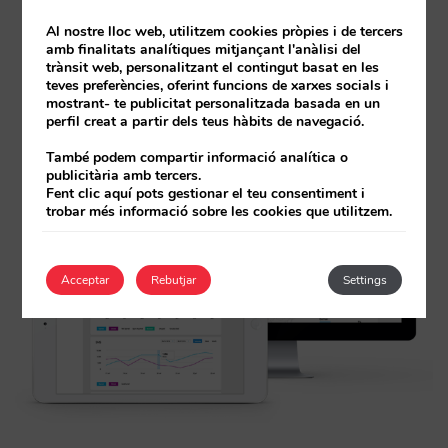
Disposar de la capacitat de mesurar de forma
Al nostre lloc web, utilitzem cookies pròpies i de tercers
exacta, la rendibilitat de la inversió de les teves
amb finalitats analítiques mitjançant l'anàlisi del
trànsit web, personalitzant el contingut basat en les
campanyes i estratègies de fidelització.
teves preferències, oferint funcions de xarxes socials i
mostrant- te publicitat personalitzada basada en un
perfil creat a partir dels teus hàbits de navegació.
També podem compartir informació analítica o
publicitària amb tercers.
Fent clic aquí pots gestionar el teu consentiment i
trobar més informació sobre les cookies que utilitzem.
Acceptar
Rebutjar
Settings