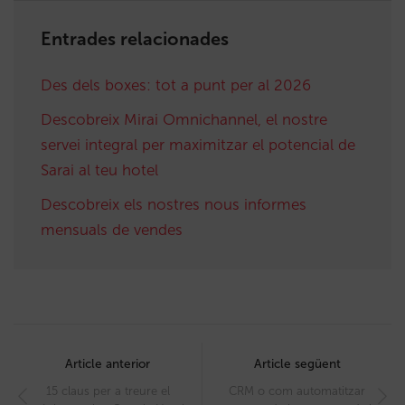
Entrades relacionades
Des dels boxes: tot a punt per al 2026
Descobreix Mirai Omnichannel, el nostre
servei integral per maximitzar el potencial de
Sarai al teu hotel
Descobreix els nostres nous informes
mensuals de vendes
Post
navigation
Article anterior
Article següent
15 claus per a treure el
CRM o com automatitzar