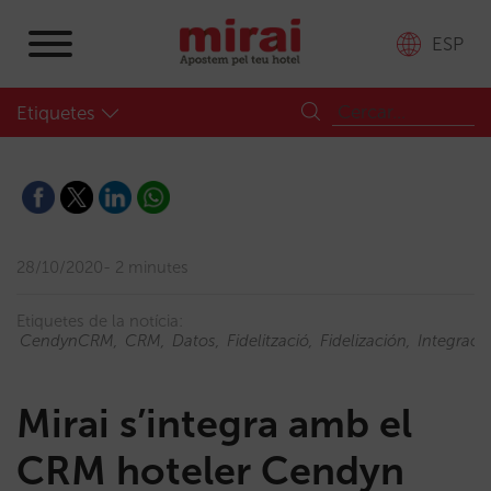
ESP
Etiquetes
28/10/2020
2 minutes
Etiquetes de la notícia:
CendynCRM
CRM
Datos
Fidelització
Fidelización
Integraci
Mirai s’integra amb el
CRM hoteler Cendyn