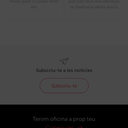
màxim partit a Google Hotel
gran part de la teva estratègia
Ads
de fidelització venda directa
Subscriu-te a les notícies
Subscriu-te
Tenim oficina a prop teu
Coneix-les