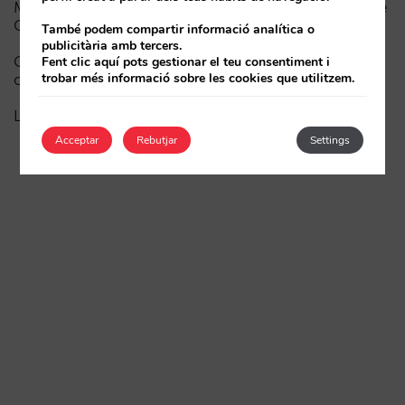
Madrid davant la Fórmula 1: aprenentatges del GP de
Catalunya i del GP de Ciutat de Mèxic per als hotels
També podem compartir informació analítica o
publicitària amb tercers.
Com apareix un hotel en els assistents d’IA: les tres
Fent clic aquí pots gestionar el teu consentiment i
trobar més informació sobre les cookies que utilitzem.
capes de visibilitat
La fi de l’era “Book on Metasearch”
Acceptar
Rebutjar
Settings