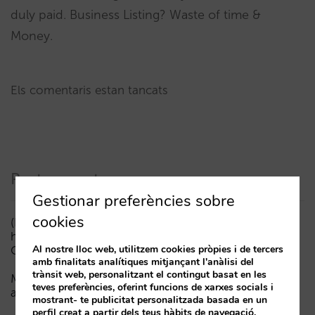
duly paid. Business Listing? Waste of time &
Money.
Els comentaris estan tancats
Posts recents
Gestionar preferències sobre
cookies
(ESP) ¿Puede un Mundial reducir las reservas
hoteleras? El caso de México durante la FIFA World
Al nostre lloc web, utilitzem cookies pròpies i de tercers
Cup 2026
amb finalitats analítiques mitjançant l'anàlisi del
trànsit web, personalitzant el contingut basat en les
Menys campanyes, més intel·ligents: manual IA per
teves preferències, oferint funcions de xarxes socials i
actualitzar el màrqueting digital del teu hotel (part 1)
mostrant- te publicitat personalitzada basada en un
perfil creat a partir dels teus hàbits de navegació.