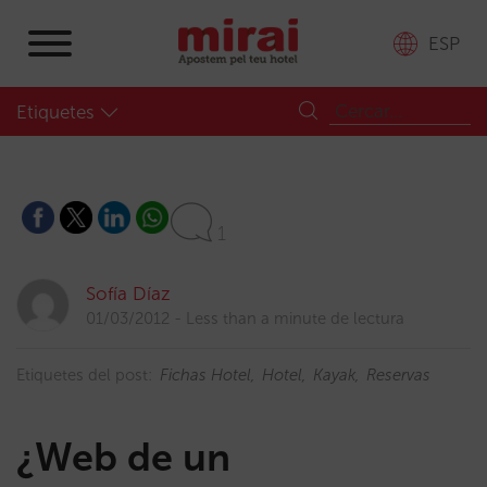
ESP
Etiquetes
1
Sofía Díaz
01/03/2012
Less than a minute de lectura
Etiquetes del post:
Fichas Hotel
Hotel
Kayak
Reservas
¿Web de un