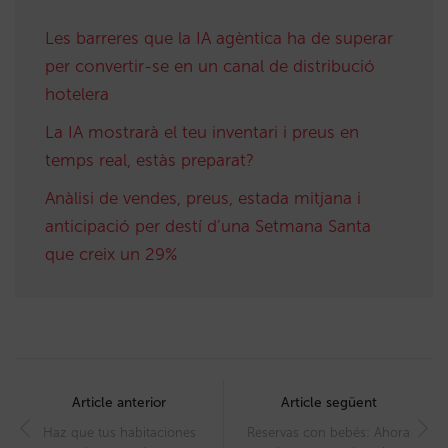
Les barreres que la IA agèntica ha de superar
per convertir-se en un canal de distribució
hotelera
La IA mostrarà el teu inventari i preus en
temps real, estàs preparat?
Anàlisi de vendes, preus, estada mitjana i
anticipació per destí d’una Setmana Santa
que creix un 29%
Post
navigation
Article anterior
Article següent
Haz que tus habitaciones
Reservas con bebés: Ahora