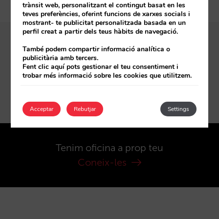
trànsit web, personalitzant el contingut basat en les
teves preferències, oferint funcions de xarxes socials i
mostrant- te publicitat personalitzada basada en un
perfil creat a partir dels teus hàbits de navegació.
També podem compartir informació analítica o
publicitària amb tercers.
Subscriu-te a les notícies
Fent clic aquí pots gestionar el teu consentiment i
trobar més informació sobre les cookies que utilitzem.
Subscriu-te
Acceptar
Rebutjar
Settings
Tenim oficina a prop teu
Coneix-les