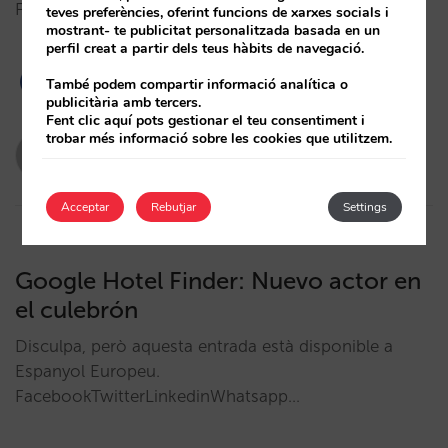
FacebookTwitterLinkedinWhatsapp…
teves preferències, oferint funcions de xarxes socials i
mostrant- te publicitat personalitzada basada en un
perfil creat a partir dels teus hàbits de navegació.
També podem compartir informació analítica o
publicitària amb tercers.
Fent clic aquí pots gestionar el teu consentiment i
trobar més informació sobre les cookies que utilitzem.
Sofía Díaz
29/12/2011
Acceptar
Rebutjar
Settings
Google Hotel Finder: Nuevo actor en
el culebrón
Disculpa, però aquesta entrada està disponible a
Espanyol Europeu.
FacebookTwitterLinkedinWhatsapp…