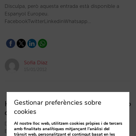
Disculpa, però aquesta entrada està disponible a
Espanyol Europeu.
FacebookTwitterLinkedinWhatsapp…
Sofía Díaz
15/01/2012
Gestionar preferències sobre
Hoteles y Redes sociales: el comienzo
cookies
de una gran amistad
Disculpa, però aquesta entrada està disponible a
Al nostre lloc web, utilitzem cookies pròpies i de tercers
amb finalitats analítiques mitjançant l'anàlisi del
Espanyol Europeu.
trànsit web, personalitzant el contingut basat en les