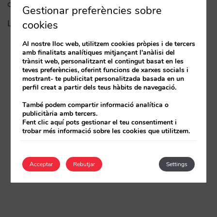
capes de visibilitat
Gestionar preferències sobre
cookies
La fi de l’era “Book on Metasearch”
Al nostre lloc web, utilitzem cookies pròpies i de tercers
amb finalitats analítiques mitjançant l'anàlisi del
trànsit web, personalitzant el contingut basat en les
teves preferències, oferint funcions de xarxes socials i
mostrant- te publicitat personalitzada basada en un
perfil creat a partir dels teus hàbits de navegació.
També podem compartir informació analítica o
publicitària amb tercers.
Fent clic aquí pots gestionar el teu consentiment i
trobar més informació sobre les cookies que utilitzem.
Acceptar
Rebutjar
Settings