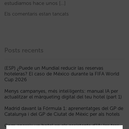
estudiamos hace unos […]
Els comentaris estan tancats
Posts recents
(ESP) ¿Puede un Mundial reducir las reservas
hoteleras? El caso de México durante la FIFA World
Cup 2026
Menys campanyes, més intel·ligents: manual IA per
actualitzar el màrqueting digital del teu hotel (part 1)
Madrid davant la Fórmula 1: aprenentatges del GP de
Catalunya i del GP de Ciutat de Mèxic per als hotels
Com apareix un hotel en els assistents d’IA: les tres