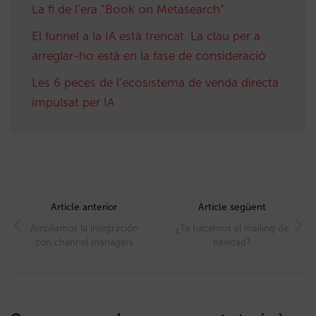
La fi de l’era “Book on Metasearch”
El funnel a la IA està trencat. La clau per a
arreglar-ho està en la fase de consideració
Les 6 peces de l’ecosistema de venda directa
impulsat per IA
Post
navigation
Article anterior
Article següent
Ampliamos la integración
¿Te hacemos el mailing de
con channel managers
navidad?