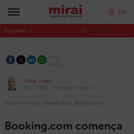
ESP
Etiquetes
4
César López
09/07/2018
3 minutes de lectura
Etiquetes del post:
Booking Basic
Booking.com
Booking.com comença