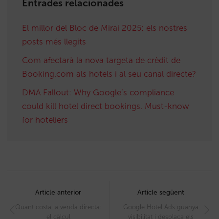
Entrades relacionades
El millor del Bloc de Mirai 2025: els nostres
posts més llegits
Com afectarà la nova targeta de crèdit de
Booking.com als hotels i al seu canal directe?
DMA Fallout: Why Google’s compliance
could kill hotel direct bookings. Must-know
for hoteliers
Post
navigation
Article anterior
Article següent
Quant costa la venda directa:
Google Hotel Ads guanya
el càlcul
visibilitat i desplaça els