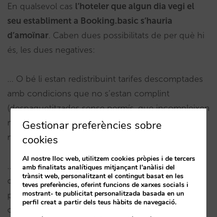
En qualsevol cas
l’hoteler que algun dia vegi el
seu establiment a Booking.basic s’hauria
d’amoïnar
. Caben dues possibilitats de per què hi
és, les dues negatives:
… O bé li estan redistribuint tarifes descomptades
amb condicions que no s’estan complint
(despaquetitzades sense permís, que incompleixen
markup mínim en cas de netes, mostrades a
Gestionar preferències sobre
mercats als quals no anaven dirigides, etc.)
cookies
Al nostre lloc web, utilitzem cookies pròpies i de tercers
… O bé l’hotel / cadena ha signat contractes de
amb finalitats analítiques mitjançant l'anàlisi del
trànsit web, personalitzant el contingut basat en les
distribució sense sentit ni control pels quals, a dos
teves preferències, oferint funcions de xarxes socials i
mostrant- te publicitat personalitzada basada en un
possibles clients, a igualtat de condicions, se’ls
perfil creat a partir dels teus hàbits de navegació.
ofereixen dos preus diferents.