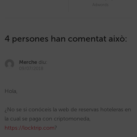
Adwords
4 persones han comentat això:
Merche
diu:
09/07/2018
Hola,
¿No se si conóceis la web de reservas hoteleras en
la cual se paga con criptomoneda,
https://locktrip.com
?