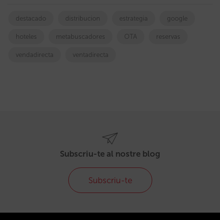
destacado
distribucion
estrategia
google
hoteles
metabuscadores
OTA
reservas
vendadirecta
ventadirecta
Subscriu-te al nostre blog
Subscriu-te