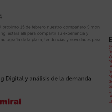
4
El próximo 15 de febrero nuestro compañero Simón
ng, estará allí para compartir su experiencia y
E
radiografía de la plaza, tendencias y novedades para
¿
h
W
M
I
h
M
g Digital y análisis de la demanda
d
p
C
I
E