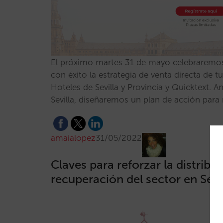
El próximo martes 31 de mayo celebraremos e
con éxito la estrategia de venta directa de 
Hoteles de Sevilla y Provincia y Quicktext. A
Sevilla, diseñaremos un plan de acción para
amaialopez
31/05/2022
Claves para reforzar la distribuc
recuperación del sector en Sevi