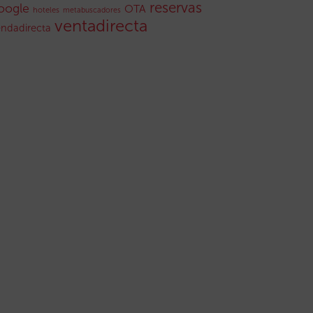
reservas
oogle
OTA
hoteles
metabuscadores
ventadirecta
endadirecta