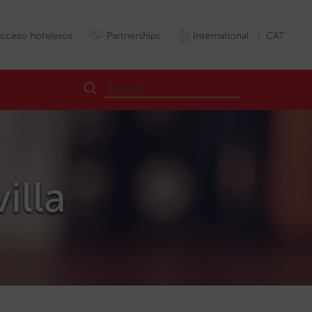
cceso hoteleros
Partnerships
International
CAT
illa