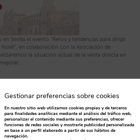
n Sevilla el evento “Retos y tendencias para dirigir
tu hotel”, en colaboración con la Asociación de
nalizaremos la situación actual de la venta directa en
 mejorar…
Gestionar preferencias sobre cookies
ión de tu hotel de cara a la
En nuestro sitio web utilizamos cookies propias y de terceros
lla
para finalidades analíticas mediante el análisis del tráfico web,
personalizar el contenido mediante sus preferencias, ofrecer
funciones de redes sociales y mostrarle publicidad personalizada
en base a un perfil elaborado a partir de sus hábitos de
navegación.