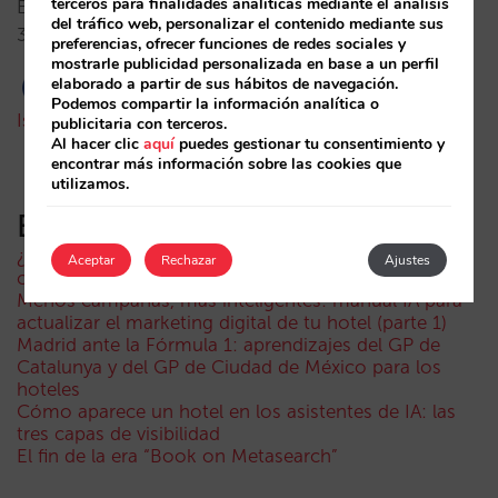
terceros para finalidades analíticas mediante el análisis
Elige los temas que más te interesan, trataremos los
del tráfico web, personalizar el contenido mediante sus
3 más votados.…
preferencias, ofrecer funciones de redes sociales y
mostrarle publicidad personalizada en base a un perfil
elaborado a partir de sus hábitos de navegación.
Podemos compartir la información analítica o
Isabel Rey
15/06/2017
publicitaria con terceros.
Al hacer clic
aquí
puedes gestionar tu consentimiento y
encontrar más información sobre las cookies que
utilizamos.
Entradas recientes
¿Puede un Mundial reducir las reservas hoteleras? El
Aceptar
Rechazar
Ajustes
caso de México durante la FIFA World Cup 2026
Menos campañas, más inteligentes: manual IA para
actualizar el marketing digital de tu hotel (parte 1)
Madrid ante la Fórmula 1: aprendizajes del GP de
Catalunya y del GP de Ciudad de México para los
hoteles
Cómo aparece un hotel en los asistentes de IA: las
tres capas de visibilidad
El fin de la era “Book on Metasearch”