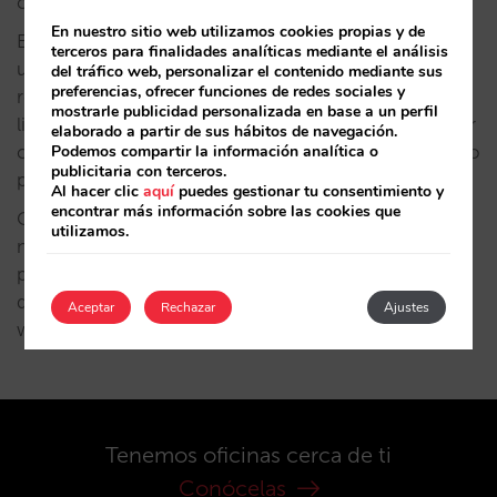
consentimiento inequívoco al respecto.
En nuestro sitio web utilizamos cookies propias y de
En cumplimiento de lo establecido en el RGPD, el
terceros para finalidades analíticas mediante el análisis
usuario podrá ejercer sus derechos de acceso,
del tráfico web, personalizar el contenido mediante sus
preferencias, ofrecer funciones de redes sociales y
rectificación, cancelación/supresión, oposición,
mostrarle publicidad personalizada en base a un perfil
limitación o portabilidad. Para ello debe de contactar
elaborado a partir de sus hábitos de navegación.
Podemos compartir la información analítica o
con nosotros en C/ Fuencarral 6, 4º. 28004 Madrid o
publicitaria con terceros.
protecciondatos@mirai.com
Al hacer clic
aquí
puedes gestionar tu consentimiento y
encontrar más información sobre las cookies que
Con objeto de garantizar el cumplimiento de la
utilizamos.
normativa sobre protección de datos de carácter
personal, MIRAI ESPAÑA SL ha recibido los servicios
de consultoría y asesoramiento por parte de
Aceptar
Rechazar
Ajustes
www.clickdatos.es
Tenemos oficinas cerca de ti
Conócelas