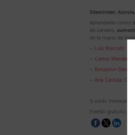
Siteminder, Axovia
Aprenderás cómo
de canales,
aument
de la mano de exp
–
Luis Marrufo
, Bu
–
Carlos Mendez
,
–
Benjamin Devis
–
Ana Castilla
, Cou
Si estás interesado 
Evento gratuito, ex