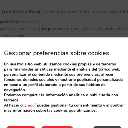
, Quicktext y Mirai
juntos para traerte las últimas novedad
optimizar
la gestión
ar
tu conversión y
lograr
un crecimiento sostenible en tu
ertos como:
siness Development Executive en
Siteminder
Gestionar preferencias sobre cookies
 CEO
Axovia
En nuestro sitio web utilizamos cookies propias y de terceros
me
, Chief Evangelist Officer en
Quicktext
para finalidades analíticas mediante el análisis del tráfico web,
personalizar el contenido mediante sus preferencias, ofrecer
ntry Account Manager México en
Mirai
funciones de redes sociales y mostrarle publicidad personalizada
en base a un perfil elaborado a partir de sus hábitos de
navegación.
Podemos compartir la información analítica o publicitaria con
en asistir, regístrate
aquí*
.
terceros.
Al hacer clic
aquí
puedes gestionar tu consentimiento y encontrar
clusivo para hoteleros.
más información sobre las cookies que utilizamos.