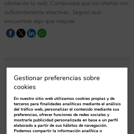
ofertas de tu web. Comprueba que tus ofertas son
suficientemente atractivas. Seguro que
encuentras algo que mejorar.
Entradas relacionadas
Gestionar preferencias sobre
cookies
Descubre el nuevo motor de reservas de
Mirai
En nuestro sitio web utilizamos cookies propias y de
terceros para finalidades analíticas mediante el análisis
Tu club de fidelización ya puede ofrecer
del tráfico web, personalizar el contenido mediante sus
preferencias, ofrecer funciones de redes sociales y
beneficios en forma de extras
mostrarle publicidad personalizada en base a un perfil
elaborado a partir de sus hábitos de navegación.
Programa pagos diferidos en tu venta directa
Podemos compartir la información analítica o