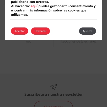
publicitaria con terceros.
Al hacer clic
aquí
puedes gestionar tu consentimiento y
encontrar más información sobre las cookies que
utilizamos.
Post
navigation
Artículo anterior
Artículo siguiente
Aceptar
Rechazar
Ajustes
Tarifas confidenciales en tu
Rediseñadas cuatro
web
secciones de la extranet
Suscríbete a nuestra newsletter