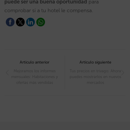
puede ser una buena oportunidad
para
comprobar si a tu hotel le compensa.
Post
navigation
Artículo anterior
Artículo siguiente
Mejoramos los informes
Tus precios en trivago: Ahora
mensuales: Habitaciones y
puedes mostrarlos en nuevos
ofertas más vendidas
mercados