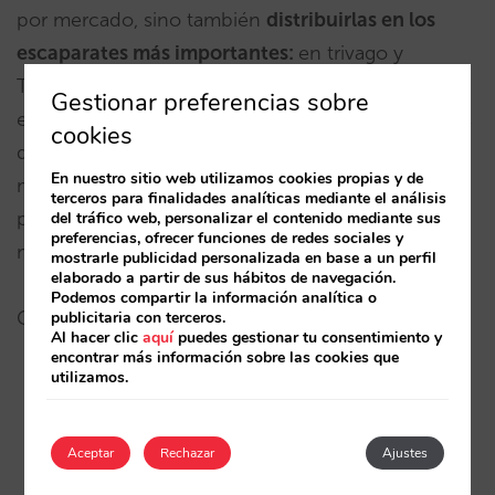
por mercado, sino también
distribuirlas en los
escaparates más importantes:
en trivago y
TripAdvisor –para los mercados que te interese-,
Gestionar preferencias sobre
en Google –haciendo anuncios en los países a los
cookies
que diriges la oferta- y con campañas de email
En nuestro sitio web utilizamos cookies propias y de
marketing segmentadas a los contactos de esos
terceros para finalidades analíticas mediante el análisis
países. Si creas una
geotarifa
en tu web pero no la
del tráfico web, personalizar el contenido mediante sus
preferencias, ofrecer funciones de redes sociales y
muestras en su mercado es como si no la creas.
mostrarle publicidad personalizada en base a un perfil
elaborado a partir de sus hábitos de navegación.
Podemos compartir la información analítica o
Gracias a esto podrás:
publicitaria con terceros.
Al hacer clic
aquí
puedes gestionar tu consentimiento y
encontrar más información sobre las cookies que
utilizamos.
Dar impulso a determinados mercados que te
interese potenciar
Aceptar
Rechazar
Ajustes
Competir con los turoperadores que utilizan las