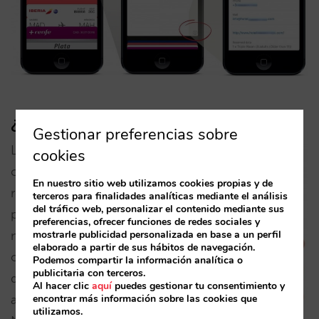
¿En qué te afecta?
Gestionar preferencias sobre
La novedad mejora la
cookies
calidad de las
En nuestro sitio web utilizamos cookies propias y de
reservas por tu web
terceros para finalidades analíticas mediante el análisis
del tráfico web, personalizar el contenido mediante sus
pero, por lo demás,
preferencias, ofrecer funciones de redes sociales y
mostrarle publicidad personalizada en base a un perfil
no afectará a tu
elaborado a partir de sus hábitos de navegación.
operativa, aunque
Podemos compartir la información analítica o
publicitaria con terceros.
quizás podrías avisar
Al hacer clic
aquí
puedes gestionar tu consentimiento y
encontrar más información sobre las cookies que
a tus recepcionistas:
utilizamos.