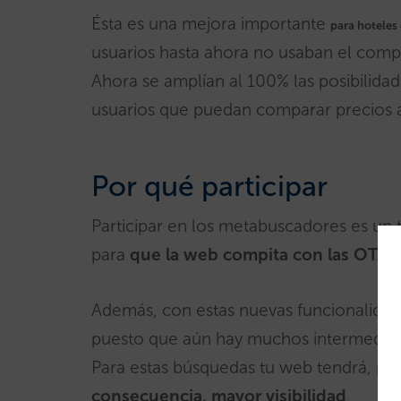
Ésta es una mejora importante
para hoteles 
usuarios hasta ahora no usaban el compa
Ahora se amplían al 100% las posibilid
usuarios que puedan comparar precios a 
Por qué participar
Participar en los metabuscadores es un
para
que la web compita con las OTA y
Además, con estas nuevas funcionalidad
puesto que aún hay muchos intermediari
Para estas búsquedas tu web tendrá, por
consecuencia, mayor visibilidad
.