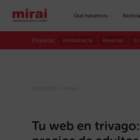
Qué hacemos
Notici
Etiquetas:
Ventadirecta
Reservas
Es
01/10/2014
1 minuto
Tu web en trivago