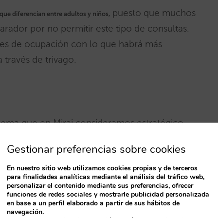
puesto que muchos
que diferencian entre adultos y niños,
rador por no permitir este tipo de consultas.
ades de ocupación con lo que habrá más
través de trivago.
 tema que en Mirai consideramos estratégico
 gane cuota a intermediarios
.
Gestionar preferencias sobre cookies
es conseguimos una posición de ventaja
En nuestro sitio web utilizamos cookies propias y de terceros
para finalidades analíticas mediante el análisis del tráfico web,
os que no han desarrollado estas mejoras.
personalizar el contenido mediante sus preferencias, ofrecer
funciones de redes sociales y mostrarle publicidad personalizada
 tanto,
menos competencia y, en
en base a un perfil elaborado a partir de sus hábitos de
navegación.