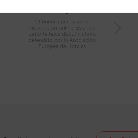
Artículo siguiente
19 buenas prácticas en
distribución online. Eso que
tanto te hace discutir, ahora
defendido por la Asociación
Europea de Hoteles