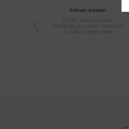
Post
navigation
Artículo anterior
Extras: Nuevo sistema
inteligente y sencillo. Diferencia
tu web e ingresa más