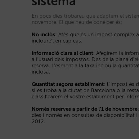
sistema
En pocs dies trobareu que adaptem el siste
novembre. El que heu de conèixer és:
No inclòs
: Atès que és un impost complex 
incloure’l en cap cas.
Informació clara al client
: Afegirem la infor
a l’usuari dels impostos. Des de la plana d’e
reserva. L’esment a la taxa inclou la quantita
inclosa.
Quantitat segons establiment
: L’impost és 
si es troba a la ciutat de Barcelona o la res
classificarem el vostre establiment per inform
Només reserves a partir de l’1 de novembre
dies i només en consultes de disponibilitat 
2012.