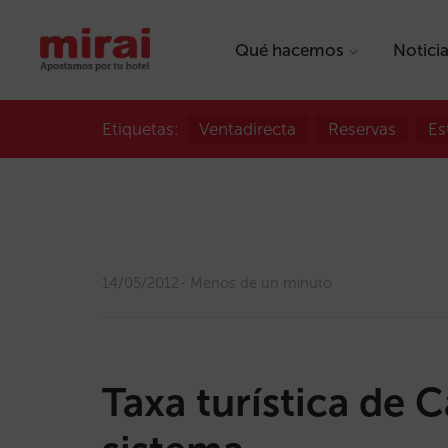
Qué hacemos
Notici
Etiquetas:
Ventadirecta
Reservas
Es
14/05/2012
Menos de un minuto
Taxa turística de 