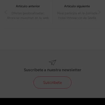
navigation
Artículo anterior
Artículo siguiente
Ofertas geolocalizadas:
Mirai participa en la Jornada
Ahora se muestran en tu web
Hotel Innovación de Sevilla
Suscríbete a nuestra newsletter
Suscríbete