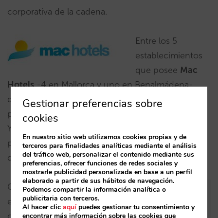
corporativa de la cadena.
Entre los 5
establecimientos
que posee
Mac
Hotels
-4 en Mallorca y uno en Benalmádena-,
destaca el
hotel Port Adriano
, un 5 estrellas sólo
Gestionar preferencias sobre
para adultos. Ofrece en total
1.632 habitaciones
.
cookies
Ya está online
su nueva web corporativa
creada
En nuestro sitio web utilizamos cookies propias y de
por Mirai en estrecha colaboración con el equipo
terceros para finalidades analíticas mediante el análisis
del tráfico web, personalizar el contenido mediante sus
de Mac Hotels.
preferencias, ofrecer funciones de redes sociales y
mostrarle publicidad personalizada en base a un perfil
elaborado a partir de sus hábitos de navegación.
Con dos hoteles de categoría 4
Podemos compartir la información analítica o
publicitaria con terceros.
estrellas superior ubicados en el
Al hacer clic
aquí
puedes gestionar tu consentimiento y
corazón de Barcelona (
Olivia
encontrar más información sobre las cookies que