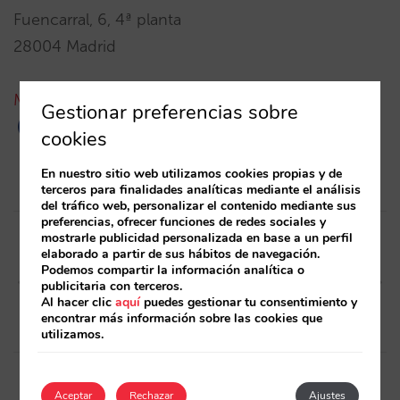
Fuencarral, 6, 4ª planta
28004 Madrid
Mapa
Gestionar preferencias sobre
cookies
En nuestro sitio web utilizamos cookies propias y de
terceros para finalidades analíticas mediante el análisis
del tráfico web, personalizar el contenido mediante sus
Post
preferencias, ofrecer funciones de redes sociales y
mostrarle publicidad personalizada en base a un perfil
navigation
Artículo anterior
Artículo siguiente
elaborado a partir de sus hábitos de navegación.
Podemos compartir la información analítica o
Contra la paridad de precios
Nuestro sistema de reservas
publicitaria con terceros.
/ 1
es ahora compatible con
Al hacer clic
aquí
puedes gestionar tu consentimiento y
Google Analytics
encontrar más información sobre las cookies que
utilizamos.
Aceptar
Rechazar
Ajustes