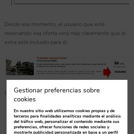
Desde ese momento, el usuario que esté
reservando esa oferta verá más claramente que el
extra está incluido para él.
Gestionar preferencias sobre
Las ventajas son:
cookies
En nuestro sitio web utilizamos cookies propias y de
Comodidad para ti: A un solo click incluyes un
terceros para finalidades analíticas mediante el análisis
del tráfico web, personalizar el contenido mediante sus
extra para una oferta
preferencias, ofrecer funciones de redes sociales y
mostrarle publicidad personalizada en base a un perfil