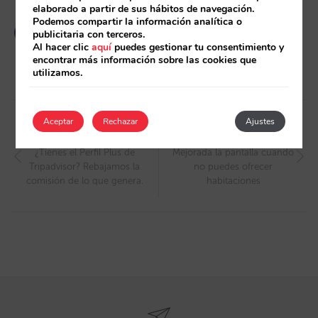
Mucho más atractivo para el cliente
elaborado a partir de sus hábitos de navegación.
Podemos compartir la información analítica o
publicitaria con terceros.
Al hacer clic
aquí
puedes gestionar tu consentimiento y
encontrar más información sobre las cookies que
utilizamos.
Post
Aceptar
Rechazar
Ajustes
navigation
Artículo anterior
Artículo siguiente
¿Tienes el Perfil Plus de
Mejorada la pantalla cuando
Tripadvisor? Rebajamos la
no puedes ofrecer
comisión de lo que genera.
habitaciones