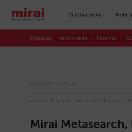
Qué hacemos
Notici
Etiquetas:
Ventadirecta
Reservas
Es
10/09/2019
2 minutos
Etiquetas de la noticia:
Destacado
Metasearch
Mi
Mirai Metasearch, 