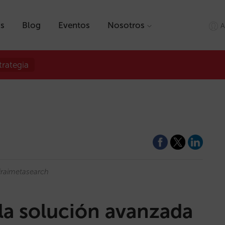
as
Blog
Eventos
Nosotros
A
trategia
raimetasearch
la solución avanzada