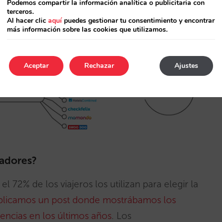
Podemos compartir la información analítica o publicitaria con
terceros.
Al hacer clic
aquí
puedes gestionar tu consentimiento y encontrar
más información sobre las cookies que utilizamos.
Aceptar
Rechazar
Ajustes
cadores?
l 72% de los viajeros los utilizan para elegir la
blicamos un post donde mostrábamos los
encias en los últimos años
. Los