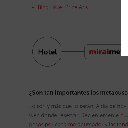
Bing Hotel Price Ads
¿Son tan importantes los metabus
Lo son y más que lo serán. A día de hoy, e
web donde reservar. Recientemente
pu
pesos por cada metabuscador y las tend