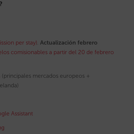
?
sion per stay)
.
Actualización febrero
os comisionables a partir del 20 de febrero
s
(principales mercados europeos +
elanda)
gle Assistant
ng