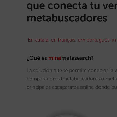
que conecta tu ven
metabuscadores
En catalá
,
en français
,
em português
,
in
¿Qué es
mirai
metasearch?
La solución que te permite conectar la ve
comparadores (metabuscadores o metase
principales escaparates online donde bus