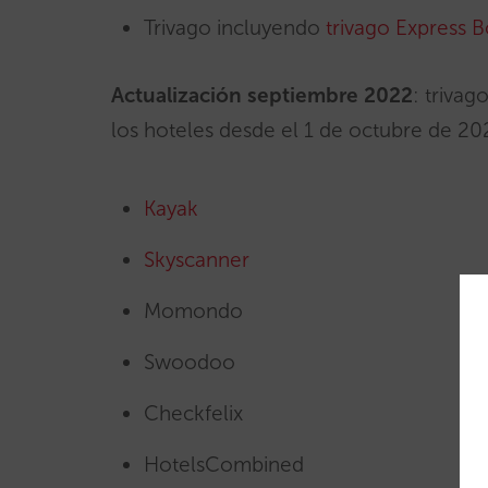
Trivago incluyendo
trivago Express 
Actualización septiembre 2022
: triva
los hoteles desde el 1 de octubre de 20
Kayak
Skyscanner
Momondo
Swoodoo
Checkfelix
HotelsCombined