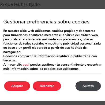
o que les has fijado.
Gestionar preferencias sobre cookies
l directo y obtener un mayor control sobre tu
En nuestro sitio web utilizamos cookies propias y de terceros
para finalidades analíticas mediante el análisis del tráfico web,
personalizar el contenido mediante sus preferencias, ofrecer
funciones de redes sociales y mostrarle publicidad personalizada
en base a un perfil elaborado a partir de sus hábitos de
navegación.
Podemos compartir la información analítica o publicitaria con
ndamentales en la gestión diaria ya que
terceros.
Al hacer clic
aquí
puedes gestionar tu consentimiento y encontrar
día a día y facilitan la toma ágil de
más información sobre las cookies que utilizamos.
Aceptar
Rechazar
Ajustes