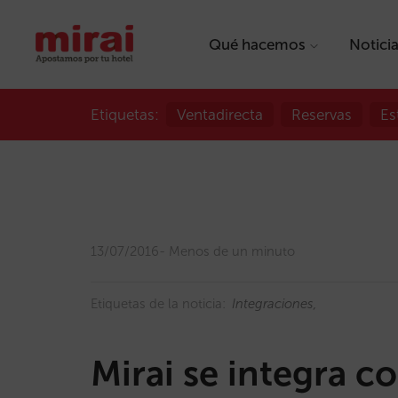
Qué hacemos
Notici
Etiquetas:
Ventadirecta
Reservas
Es
13/07/2016
Menos de un minuto
Etiquetas de la noticia:
Integraciones
Mirai se integra c