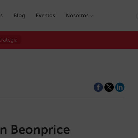
as
Blog
Eventos
Nosotros
trategia
on Beonprice