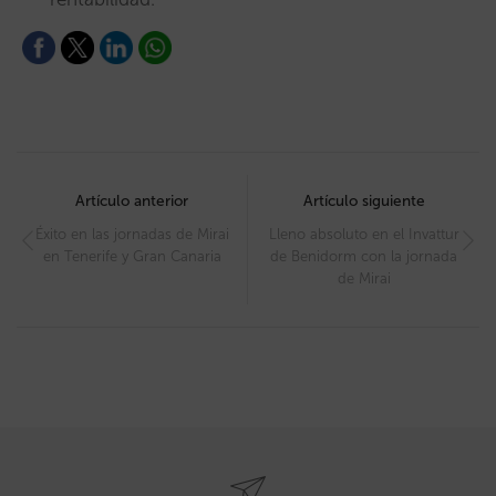
Post
navigation
Artículo anterior
Artículo siguiente
Éxito en las jornadas de Mirai
Lleno absoluto en el Invattur
en Tenerife y Gran Canaria
de Benidorm con la jornada
de Mirai