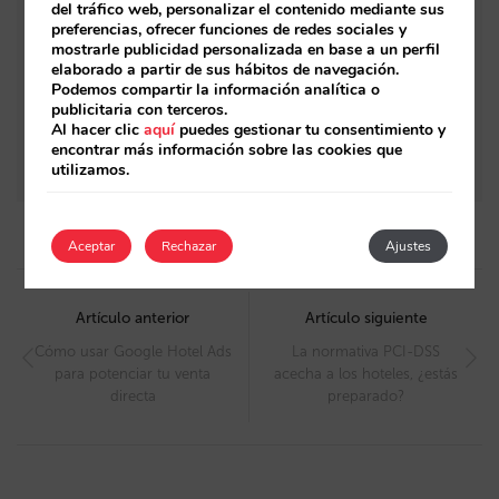
también en conversación
del tráfico web, personalizar el contenido mediante sus
preferencias, ofrecer funciones de redes sociales y
Mirai inaugura su Infraestructura IA con un
mostrarle publicidad personalizada en base a un perfil
elaborado a partir de sus hábitos de navegación.
motor de reservas conversacional nativo
Podemos compartir la información analítica o
publicitaria con terceros.
Mirai lanza Sarai, la nueva generación de
Al hacer clic
aquí
puedes gestionar tu consentimiento y
encontrar más información sobre las cookies que
agentes de IA para hoteles
utilizamos.
Aceptar
Rechazar
Ajustes
Post
navigation
Artículo anterior
Artículo siguiente
Cómo usar Google Hotel Ads
La normativa PCI-DSS
para potenciar tu venta
acecha a los hoteles, ¿estás
directa
preparado?