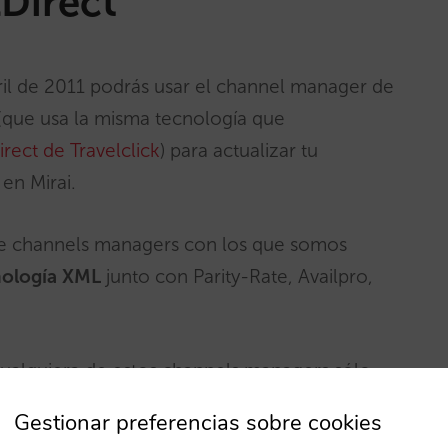
Direct
il de 2011 podrás usar el channel manager de
que usa la misma tecnología que
rect de Travelclick
) para actualizar tu
 en Mirai.
 de channels managers con los que somos
nología XML
junto con Parity-Rate, Availpro,
cualquiera de estos channels managers sólo
tros y te facilitaremos el acceso de manera
Gestionar preferencias sobre cookies