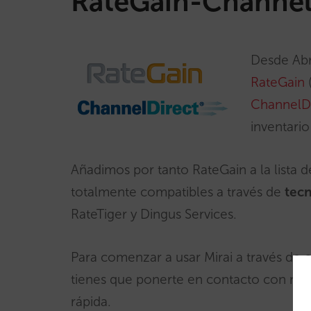
RateGain-Channel
Desde Abr
RateGain
(
ChannelDi
inventario
Añadimos por tanto RateGain a la lista
totalmente compatibles a través de
tec
RateTiger y Dingus Services.
Para comenzar a usar Mirai a través de 
tienes que ponerte en contacto con noso
rápida.