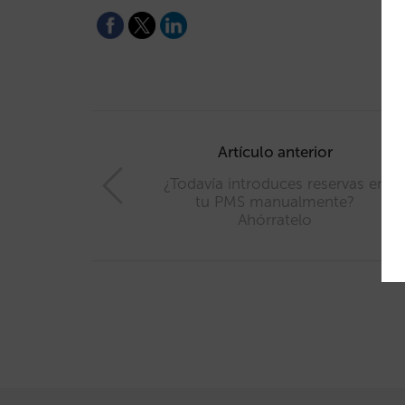
Post
navigation
Artículo anterior
¿Todavía introduces reservas en
tu PMS manualmente?
Ahórratelo