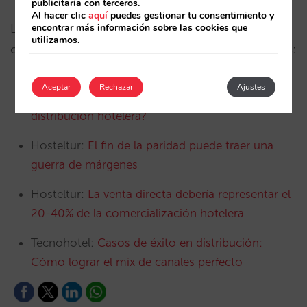
publicitaria con terceros.
Al hacer clic
aquí
puedes gestionar tu consentimiento y
encontrar más información sobre las cookies que
La prensa del sector se ha hecho eco del
utilizamos.
contenido estas jornadas en las siguientes noticias:
Aceptar
Rechazar
Ajustes
Hosteltur:
¿Existe el modelo perfecto de
distribución hotelera?
Hosteltur:
El fin de la paridad puede traer una
guerra de márgenes
Hosteltur:
La venta directa debería representar el
20-40% de la comercialización hotelera
Tecnohotel:
Casos de éxito en distribución:
Cómo lograr el mix de canales perfecto