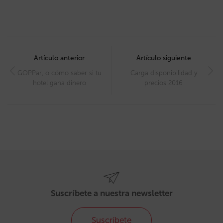
Post
navigation
Artículo anterior
Artículo siguiente
GOPPar, o cómo saber si tu
Carga disponibilidad y
hotel gana dinero
precios 2016
Suscríbete a nuestra newsletter
Suscríbete