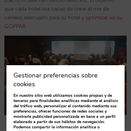
que cada hotel sea capaz de crear el mix de
canales adecuado para su hotel y
optimizar así su
GOPPAR
.
Gestionar preferencias sobre
cookies
En nuestro sitio web utilizamos cookies propias y de
terceros para finalidades analíticas mediante el análisis
del tráfico web, personalizar el contenido mediante sus
preferencias, ofrecer funciones de redes sociales y
mostrarle publicidad personalizada en base a un perfil
elaborado a partir de sus hábitos de navegación.
El evento de ayer en Barcelona
Podemos compartir la información analítica o