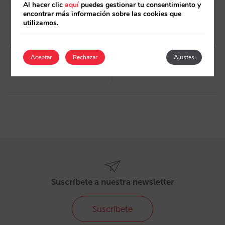
Al hacer clic
aquí
puedes gestionar tu consentimiento y
Post
encontrar más información sobre las cookies que
utilizamos.
navigation
Artículo anterior
Artículo siguiente
Ofertas: Ya puedes usar tus
Mirai presentó en Tenerife la
propias fotos sin
jornada “Cómo aumentar
Aceptar
Rechazar
Ajustes
compartirlas
ventas de tu web para ganar
más”
Suscríbete a nuestra newsletter
Suscríbete