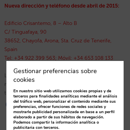
Nueva dirección y teléfono desde abril de 2015:
Edificio Crisantemo, 8 – Alto B
C/ Tinguafaya, 90
38652, Chayofa, Arona, Sta. Cruz de Tenerife,
Spain
Tel: +34 922 399 563; Móvil: +34 653 108 133
Gestionar preferencias sobre
Los objetivos de esta nueva sede son afianzar
cookies
nuestra presencia en la zona así como prestar un
En nuestro sitio web utilizamos cookies propias y de
trato más cercano allí.
terceros para finalidades analíticas mediante el análisis
del tráfico web, personalizar el contenido mediante sus
preferencias, ofrecer funciones de redes sociales y
mostrarle publicidad personalizada en base a un perfil
elaborado a partir de sus hábitos de navegación.
Podemos compartir la información analítica o
publicitaria con terceros.