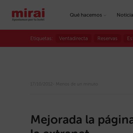
Qué hacemos
Notici
Etiquetas:
Ventadirecta
Reservas
Es
17/10/2012
Menos de un minuto
Mejorada la página