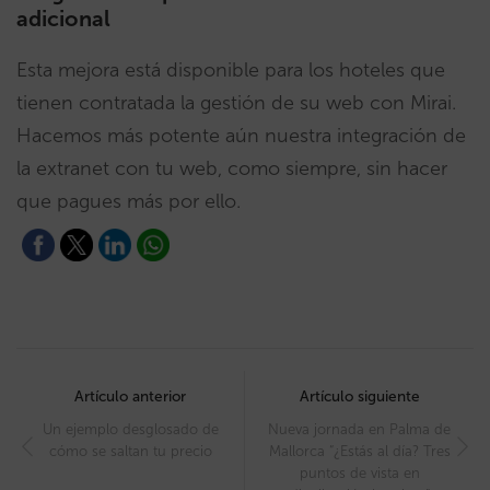
adicional
Esta mejora está disponible para los hoteles que
tienen contratada la gestión de su web con Mirai.
Hacemos más potente aún nuestra integración de
la extranet con tu web, como siempre, sin hacer
que pagues más por ello.
Post
navigation
Artículo anterior
Artículo siguiente
Un ejemplo desglosado de
Nueva jornada en Palma de
cómo se saltan tu precio
Mallorca “¿Estás al día? Tres
puntos de vista en