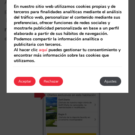
Ahora el sistema te permite destacar las ofertas o
En nuestro sitio web utilizamos cookies propias y de
paquetes especiales que se aplican a una
terceros para finalidades analíticas mediante el análisis
del tráfico web, personalizar el contenido mediante sus
habitación en concreto. Aprovéchalo para hacer
preferencias, ofrecer funciones de redes sociales y
mostrarle publicidad personalizada en base a un perfil
más atractivas y visibles
tus habitaciones más
elaborado a partir de sus hábitos de navegación.
exclusivas.
Podemos compartir la información analítica o
publicitaria con terceros.
Al hacer clic
aquí
puedes gestionar tu consentimiento y
encontrar más información sobre las cookies que
utilizamos.
Aceptar
Rechazar
Ajustes